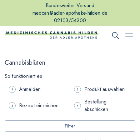
Bundesweiter Versand
medcan@adler-apotheke-hilden.de
02103/54200
Cannabisblüten
So funktioniert es:
Anmelden
Produkt auswählen
Bestellung
Rezept einreichen
abschicken
Filter